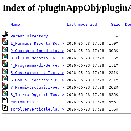
Index of /pluginAppObj/plugi
Name
Last modified
Size
De
Parent Directory
1_Farmasi-Diventa-Be..>
2_Guadagno-Immediato..>
3_Il-Tuo-Negozio-Onl..>
4_Programma-di-Benve..>
5_Costruisci-il-Tuo-..>
6_Bonus-Leadership-P..>
7_Premi-Esclusivi-pe..>
8_Inizia-Oggi-il-Tuo..>
custom.css
scrollerVerticaleCla..>