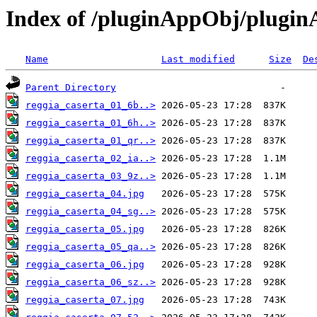
Index of /pluginAppObj/plugi
Name
Last modified
Size
De
Parent Directory
reggia_caserta_01_6b..>
reggia_caserta_01_6h..>
reggia_caserta_01_qr..>
reggia_caserta_02_ia..>
reggia_caserta_03_9z..>
reggia_caserta_04.jpg
reggia_caserta_04_sg..>
reggia_caserta_05.jpg
reggia_caserta_05_qa..>
reggia_caserta_06.jpg
reggia_caserta_06_sz..>
reggia_caserta_07.jpg