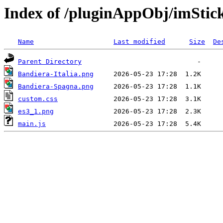
Index of /pluginAppObj/imSti
Name
Last modified
Size
De
Parent Directory
Bandiera-Italia.png
Bandiera-Spagna.png
custom.css
es3_1.png
main.js