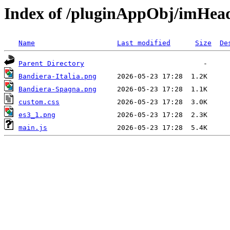
Index of /pluginAppObj/imHe
Name
Last modified
Size
De
Parent Directory
Bandiera-Italia.png
Bandiera-Spagna.png
custom.css
es3_1.png
main.js